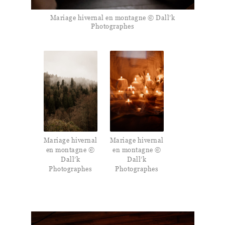
Mariage hivernal en montagne © Dall’k
Photographes
Mariage hivernal
Mariage hivernal
en montagne ©
en montagne ©
Dall’k
Dall’k
Photographes
Photographes