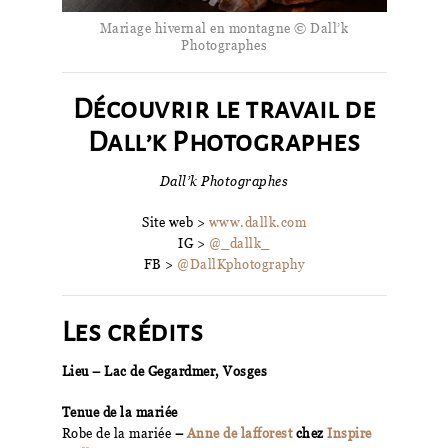
Mariage hivernal en montagne © Dall’k
Photographes
Découvrir le travail de
Dall’k Photographes
Dall’k Photographes
Site web >
www.dallk.com
IG >
@_dallk_
FB >
@DallKphotography
Les crédits
Lieu – Lac de Gegardmer, Vosges
Tenue de la mariée
Robe de la mariée
–
Anne de lafforest
chez
Inspire