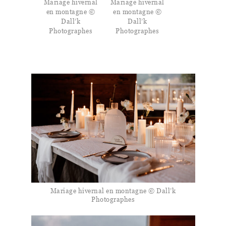
Mariage hivernal
Mariage hivernal
en montagne ©
en montagne ©
Dall’k
Dall’k
Photographes
Photographes
Mariage hivernal en montagne © Dall’k
Photographes