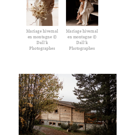
Mariage hivernal
Mariage hivernal
en montagne ©
en montagne ©
Dall’k
Dall’k
Photographes
Photographes