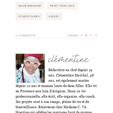
MAUD BONNARD
PRINT YOUR LOVE
STUDIO FIAORA
VOSGES
0
COMMENTS
SHARE
clémentine
Rédactrice en chef depuis 19
ans, Clémentine Marchal, 48
ans, est également mariée
depuis 22 ans et maman louve de deux filles. Elle vit
en Provence non loin d'Avignon. Dans sa vie
professionnelle, elle écrit, elle organise, elle coach.
Ses projets sont à son image, pleine de vie et de
bienveillance. Bienvenue chez Madame C. Un
blogzine qui célèbre les mariages haut de gamme