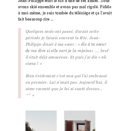
Jean-Philippe était le fils d’une de ses amies.
Nous
avons skié ensemble et avons pas mal rigolé. Fidèle
à moi-même, je suis tombée du télésiège et ça l’avait
fait beaucoup rire …
Quelques mois ont passé, durant cette
période je faisais souvent la fête. Jean-
Philippe disait à ma sœur : «
dis à ta sœur
de me dire si elle sort je la rejoins
« …. bref
il était déjà amoureux.
Et puis j’ai dis «
ok
viens !
»
Bien évidement c’est moi qui l’ai embrassé
en premier.
Lui n’osait pas. Aujourd’hui, il
aime raconté que je lui ai sauté dessus…
^^ »