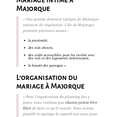
Majorque
« Une grande demeure typique de Majorque
entourée de végétation. L’île de Majorque
présente plusieurs atouts :
la proximité,
des vols directs,
des coûts accessibles pour les invités avec
des vols et des logements intéressants,
la beauté des paysages ».
L’organisation du
mariage à Majorque
« Pour l’organisation du planning des 3
jours, nous voulions que
chacun puisse être
libre
de faire ce qu’il voulait. Nous avions
planifié le mariage le samedi soir mais pour