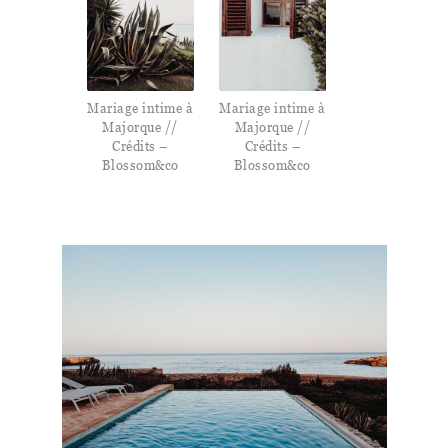
Mariage intime à
Mariage intime à
Majorque //
Majorque //
Crédits –
Crédits –
Blossom&co
Blossom&co