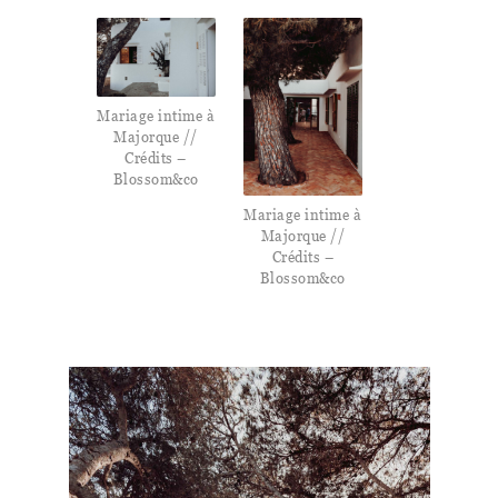
Mariage intime à
Majorque //
Crédits –
Blossom&co
Mariage intime à
Majorque //
Crédits –
Blossom&co