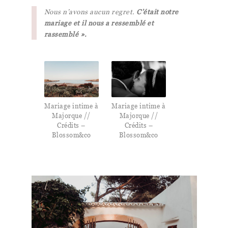
Nous n’avons aucun regret.
C’était notre
mariage et il nous a ressemblé et
rassemblé ».
Mariage intime à
Mariage intime à
Majorque //
Majorque //
Crédits –
Crédits –
Blossom&co
Blossom&co