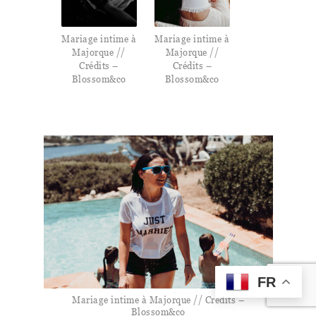
Mariage intime à
Mariage intime à
Majorque //
Majorque //
Crédits –
Crédits –
Blossom&co
Blossom&co
FR
Mariage intime à Majorque // Crédits –
Blossom&co