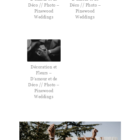
Déco // Photo –
Déco // Photo –
Pinewood
Pinewood
Weddings
Weddings
Décoration et
Fleurs –
D’amour et de
Déco // Photo –
Pinewood
Weddings