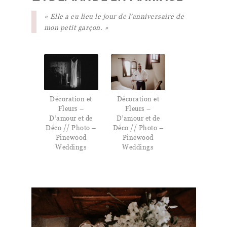
« Elle a eu lieu le jour de l’anniversaire de
mon petit garçon. »
Décoration et
Décoration et
Fleurs –
Fleurs –
D’amour et de
D’amour et de
Déco // Photo –
Déco // Photo –
Pinewood
Pinewood
Weddings
Weddings