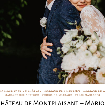
MARIAGE DANS UN CHÂTEAU
MARIAGE DE PRINTEMPS
MARIAGE EN 
MARIAGE ROMANTIQUE
VIDÉOS DE MARIAGE
VRAIS MARIAGES
château de Montplaisant – Mario