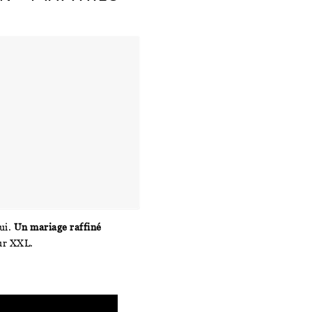
ui.
Un mariage raffiné
our XXL.