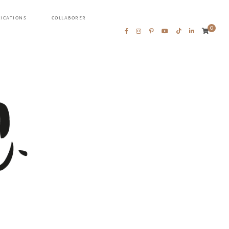
LICATIONS
COLLABORER
0