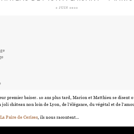
2 JUIN 2022
age
ge
e
leur premier baiser. 10 ans plus tard, Marion et Matthieu se disent o
n joli château non loin de Lyon, de l’élégance, du végétal et de l’am
La Paire de Cerises
, ils nous racontent…