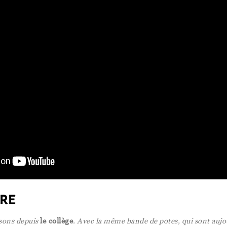
re
sons depuis
le collège
. Avec la même bande de potes, qui sont auj