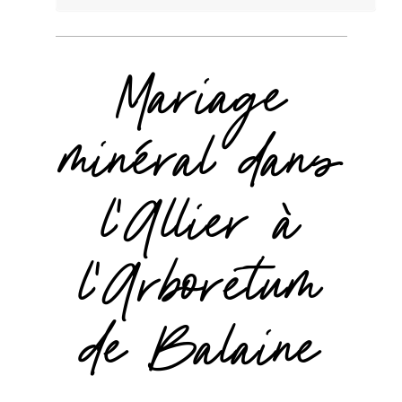
Mariage
minéral dans
l'Allier à
l’Arboretum
de Balaine