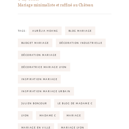
Mariage minimaliste et raffiné au Château
TAGS:
AURÉLIA HOANG
BLOG MARIAGE
BUDGET MARIAGE
DÉCORATION INDUSTRIELLE
DÉCORATION MARIAGE
DÉCORATRICE MARIAGE LYON
INSPIRATION MARIAGE
INSPIRATION MARIAGE URBAIN
JULIEN BONJOUR
LE BLOG DE MADAME C
LYON
MADAME C
MARIAGE
MARIAGE EN VILLE
MARIAGE LYON