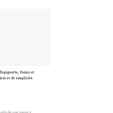
’Espiguette, Fanny et
oie et de simplicité.
erdu de vue jusqu’à