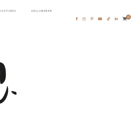
LICATIONS
COLLABORER
0