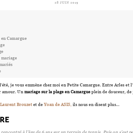
28 JUIN 2019
e en Camargue
age
ge
u mariage
 mariés
e
’été, je vous emmène chez moi en Petite Camargue. Entre Arles et l
ur amour. Un
mariage sur la plage en Camargue
plein de douceur, de j
Laurent Brouzet
et de
Yoan de ASIS
,
ils nous en disent plus…
re
ncontré à l’âge de 6 ans sur un terrain de tennis. Puis on s’est p