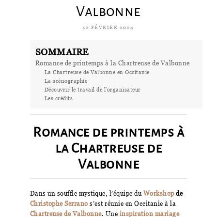
Valbonne
12 FÉVRIER 2024
SOMMAIRE
Romance de printemps à la Chartreuse de Valbonne
La Chartreuse de Valbonne en Occitanie
La scénographie
Découvrir le travail de l'organisateur
Les crédits
Romance de printemps à
la Chartreuse de
Valbonne
Dans un souffle mystique, l’équipe du
Workshop
de
Christophe Serrano
s’est réunie en Occitanie à la
Chartreuse de Valbonne
. Une
inspiration mariage