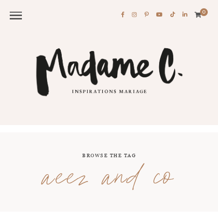
0
BROWSE THE TAG
aeez and co