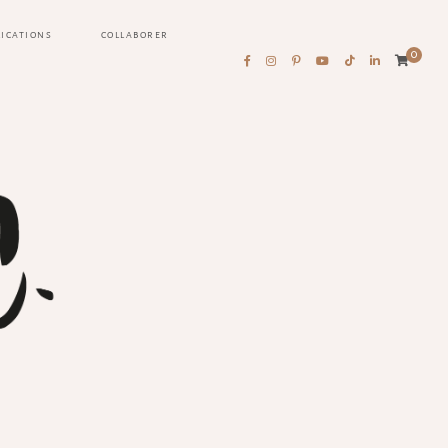
LICATIONS
COLLABORER
0