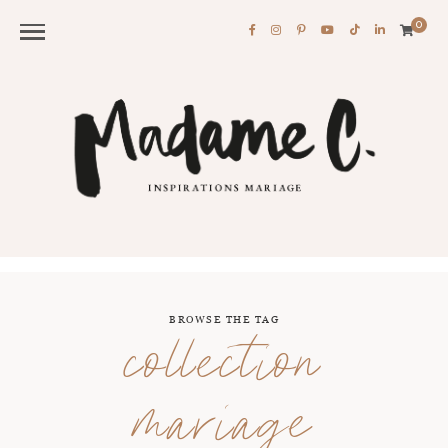
0
BROWSE THE TAG
collection
mariage