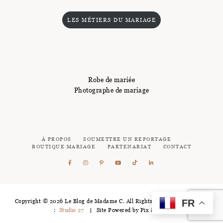
LES MÉTIERS DU MARIAGE
Robe de mariée
Photographe de mariage
À PROPOS
SOUMETTRE UN REPORTAGE
BOUTIQUE MARIAGE
PARTENARIAT
CONTACT
FR
Copyright © 2026 Le Blog de Madame C. All Rights Reserved - Logotype
:
Studio 27
Site Powered by
Pix & Hue.