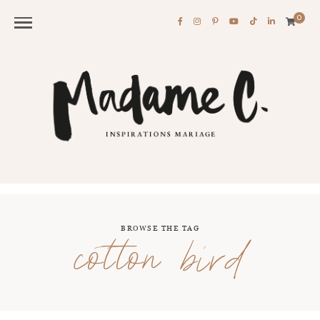
0
BROWSE THE TAG
cotton bird