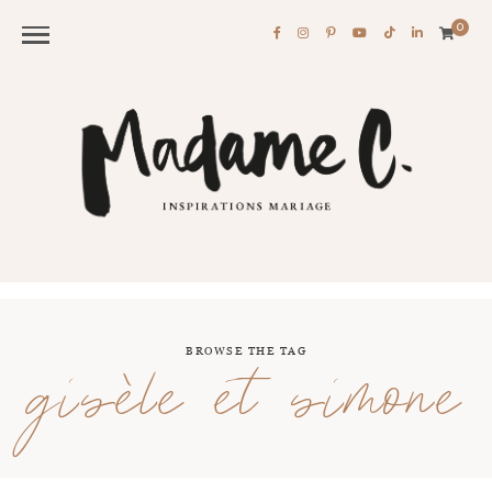
0
BROWSE THE TAG
gisèle et simone