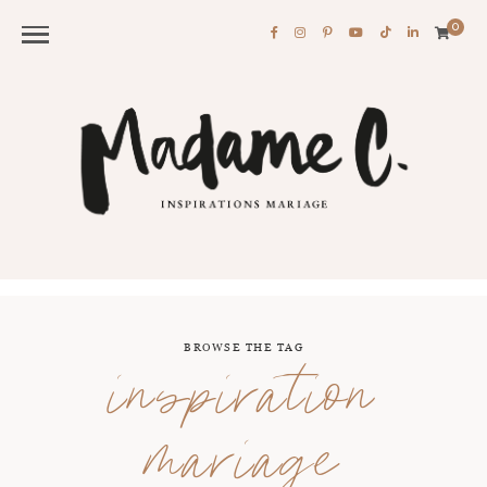
0
BROWSE THE TAG
inspiration
mariage