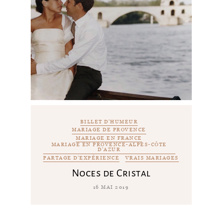
BILLET D'HUMEUR
MARIAGE DE PROVENCE
MARIAGE EN FRANCE
MARIAGE EN PROVENCE-ALPES-CÔTE
D'AZUR
PARTAGE D'EXPÉRIENCE
VRAIS MARIAGES
Noces de Cristal
16 MAI 2019