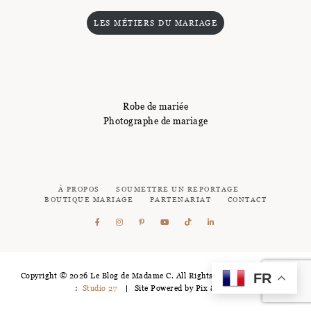
LES MÉTIERS DU MARIAGE
Robe de mariée
Photographe de mariage
À PROPOS
SOUMETTRE UN REPORTAGE
BOUTIQUE MARIAGE
PARTENARIAT
CONTACT
FR
Copyright © 2026 Le Blog de Madame C. All Rights Reserved - Logotype
:
Studio 27
Site Powered by
Pix & Hue.