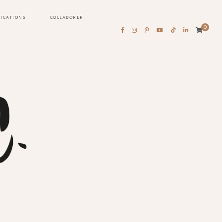
LICATIONS
COLLABORER
0