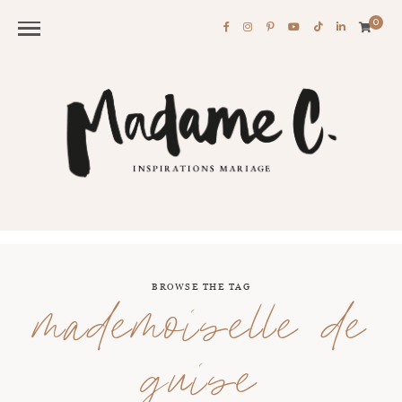
0
BROWSE THE TAG
mademoiselle de
guise