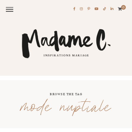
0
BROWSE THE TAG
mode nuptiale