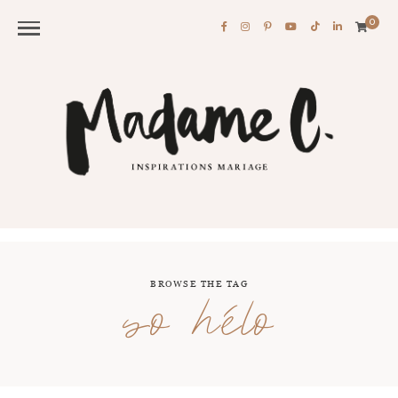
0
BROWSE THE TAG
so hélo