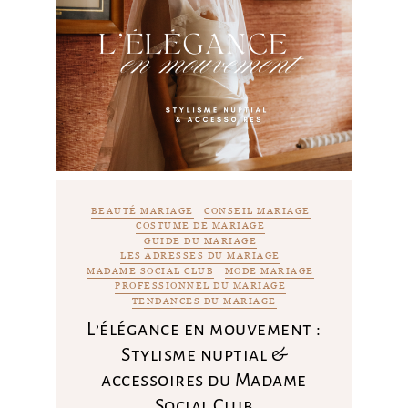
BEAUTÉ MARIAGE
CONSEIL MARIAGE
COSTUME DE MARIAGE
GUIDE DU MARIAGE
LES ADRESSES DU MARIAGE
MADAME SOCIAL CLUB
MODE MARIAGE
PROFESSIONNEL DU MARIAGE
TENDANCES DU MARIAGE
L’élégance en mouvement :
Stylisme nuptial &
accessoires du Madame
Social Club