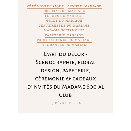
CÉRÉMONIE LAÏQUE
CONSEIL MARIAGE
DÉCORATION MARIAGE
FLEURS DU MARIAGE
GUIDE DU MARIAGE
LES ADRESSES DU MARIAGE
MADAME SOCIAL CLUB
PAPETERIE MARIAGE
PROFESSIONNEL DU MARIAGE
TENDANCES DU MARIAGE
L’art du décor •
Scénographie, floral
design, papeterie,
cérémonie & cadeaux
d’invités du Madame Social
Club
27 FÉVRIER 2026