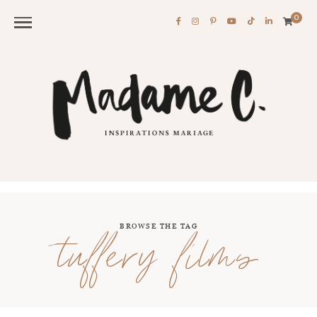
0
BROWSE THE TAG
tuffery films