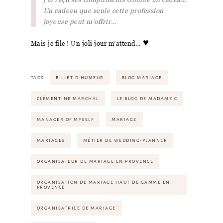
Un cadeau que seule cette profession
joyeuse peut m’offrir…
♥
Mais je file ! Un joli jour m’attend…
TAGS:
BILLET D'HUMEUR
BLOG MARIAGE
CLÉMENTINE MARCHAL
LE BLOG DE MADAME C
MANAGER OF MYSELF
MARIAGE
MARIAGES
MÉTIER DE WEDDING-PLANNER
ORGANISATEUR DE MARIAGE EN PROVENCE
ORGANISATION DE MARIAGE HAUT DE GAMME EN
PROVENCE
ORGANISATRICE DE MARIAGE