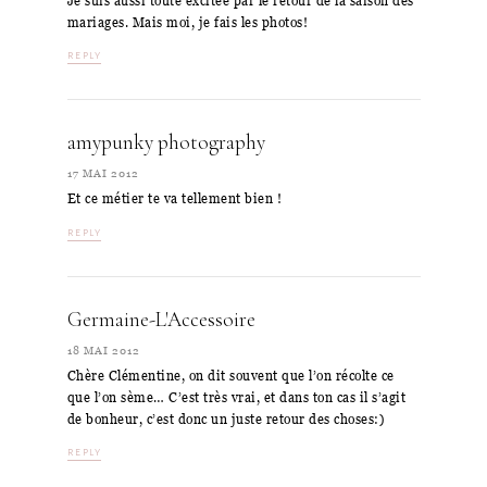
Je suis aussi toute excitée par le retour de la saison des
mariages. Mais moi, je fais les photos!
REPLY
amypunky photography
17 MAI 2012
Et ce métier te va tellement bien !
REPLY
Germaine-L'Accessoire
18 MAI 2012
Chère Clémentine, on dit souvent que l’on récolte ce
que l’on sème… C’est très vrai, et dans ton cas il s’agit
de bonheur, c’est donc un juste retour des choses:)
REPLY