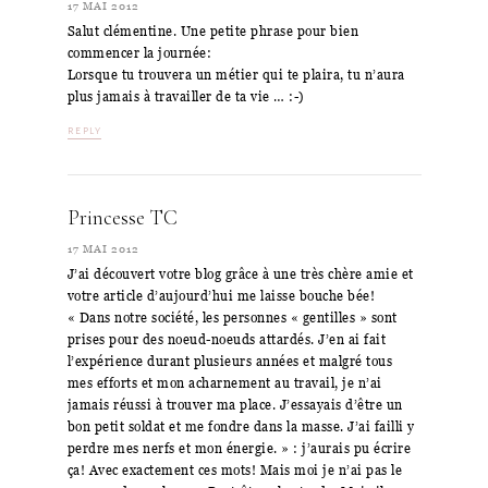
17 MAI 2012
Salut clémentine. Une petite phrase pour bien
commencer la journée:
Lorsque tu trouvera un métier qui te plaira, tu n’aura
plus jamais à travailler de ta vie … :-)
REPLY
Princesse TC
17 MAI 2012
J’ai découvert votre blog grâce à une très chère amie et
votre article d’aujourd’hui me laisse bouche bée!
« Dans notre société, les personnes « gentilles » sont
prises pour des noeud-noeuds attardés. J’en ai fait
l’expérience durant plusieurs années et malgré tous
mes efforts et mon acharnement au travail, je n’ai
jamais réussi à trouver ma place. J’essayais d’être un
bon petit soldat et me fondre dans la masse. J’ai failli y
perdre mes nerfs et mon énergie. » : j’aurais pu écrire
ça! Avec exactement ces mots! Mais moi je n’ai pas le