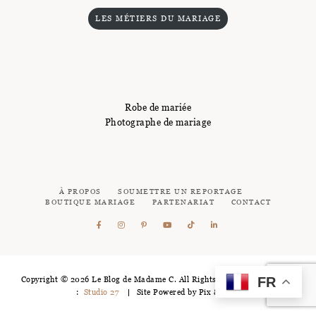
LES MÉTIERS DU MARIAGE
Robe de mariée
Photographe de mariage
À PROPOS
SOUMETTRE UN REPORTAGE
BOUTIQUE MARIAGE
PARTENARIAT
CONTACT
FR
Copyright © 2026 Le Blog de Madame C. All Rights Reserved - Logotype
:
Studio 27
Site Powered by
Pix & Hue.