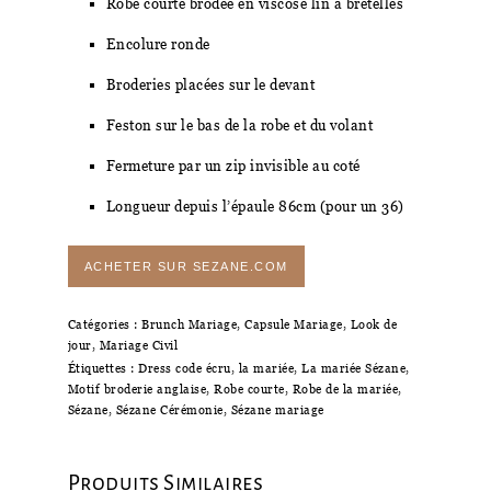
Robe courte brodée en viscose lin à bretelles
Encolure ronde
Broderies placées sur le devant
Feston sur le bas de la robe et du volant
Fermeture par un zip invisible au coté
Longueur depuis l’épaule 86cm (pour un 36)
ACHETER SUR SEZANE.COM
Catégories :
Brunch Mariage
,
Capsule Mariage
,
Look de
jour
,
Mariage Civil
Étiquettes :
Dress code écru
,
la mariée
,
La mariée Sézane
,
Motif broderie anglaise
,
Robe courte
,
Robe de la mariée
,
Sézane
,
Sézane Cérémonie
,
Sézane mariage
Produits Similaires