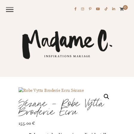
0
Sézane – Robe Vytta
Broderie Ecru
155.00
€