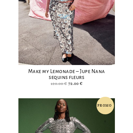
Make my Lemonade – Jupe Nana
sequins fleurs
Le
Le
120.00
€
72.00
€
prix
prix
initial
actuel
était :
est :
PROMO
120.00 €.
72.00 €.
!