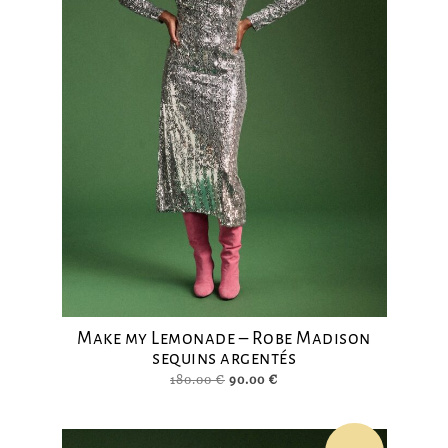
Make my Lemonade – Robe Madison
sequins argentés
Le
Le
180.00
€
90.00
€
prix
prix
initial
actuel
était :
est :