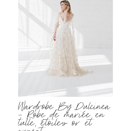
Wardrobe By Dulcinea
– Robe de mariée en
tulle, étoiles or et