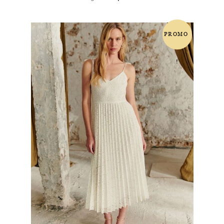
prix
prix
initial
actuel
était :
est :
PROMO
165.00 €.
140.00 €.
!