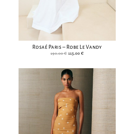
Rosaé Paris – Robe Le Vandy
Le
Le
190.00
€
115.00
€
prix
prix
initial
actuel
était :
est :
190.00 €.
115.00 €.