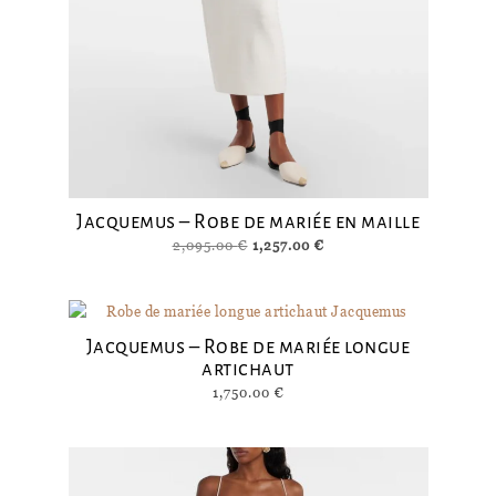
Jacquemus – Robe de mariée en maille
Le
Le
2,095.00
€
1,257.00
€
prix
prix
initial
actuel
était :
est :
2,095.00 €.
1,257.00 €.
Jacquemus – Robe de mariée longue
artichaut
1,750.00
€