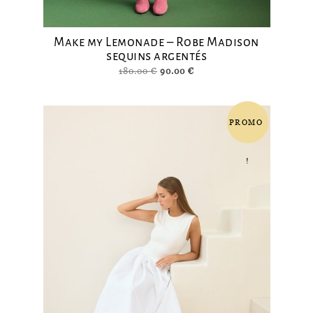
Make my Lemonade – Robe Madison
sequins argentés
Le
Le
180.00
€
90.00
€
prix
prix
initial
actuel
était :
est :
PROMO
180.00 €.
90.00 €.
!