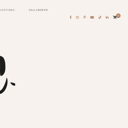
LICATIONS
COLLABORER
0