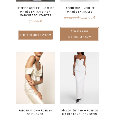
Le bride Atelier – Robe de
Jacquemus – Robe de
mariée en taffetas à
mariée en maille
manches bouffantes
2,095.00
€
1,257.00
€
701.00
€
Acheter sur
Acheter sur etsy.com
mytheresa.com
Reformation – Robe en
Magda Butrym – Robe de
soie Ronda
mariée longue en satin