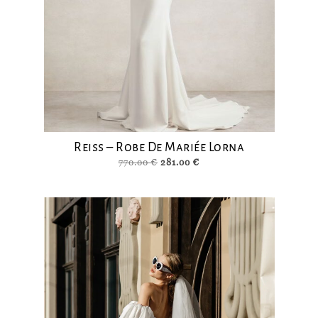
Reiss – Robe De Mariée Lorna
Le
Le
770.00
€
281.00
€
prix
prix
initial
actuel
était :
est :
770.00 €.
281.00 €.