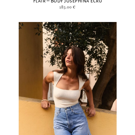
Flair – Body Josephina écru
185.00
€