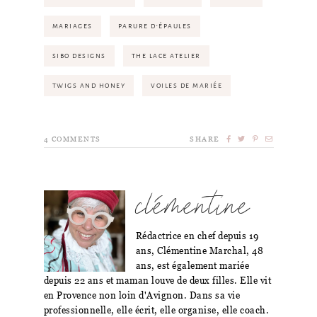
MARIAGES
PARURE D'ÉPAULES
SIBO DESIGNS
THE LACE ATELIER
TWIGS AND HONEY
VOILES DE MARIÉE
4
COMMENTS
SHARE
clémentine
Rédactrice en chef depuis 19
ans, Clémentine Marchal, 48
ans, est également mariée
depuis 22 ans et maman louve de deux filles. Elle vit
en Provence non loin d'Avignon. Dans sa vie
professionnelle, elle écrit, elle organise, elle coach.