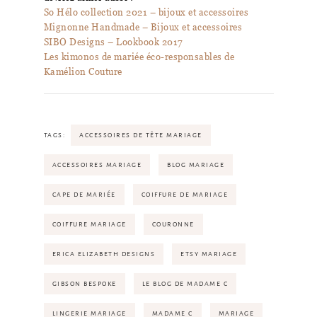
So Hélo collection 2021 – bijoux et accessoires
Mignonne Handmade – Bijoux et accessoires
SIBO Designs – Lookbook 2017
Les kimonos de mariée éco-responsables de
Kamélion Couture
TAGS:
ACCESSOIRES DE TÊTE MARIAGE
ACCESSOIRES MARIAGE
BLOG MARIAGE
CAPE DE MARIÉE
COIFFURE DE MARIAGE
COIFFURE MARIAGE
COURONNE
ERICA ELIZABETH DESIGNS
ETSY MARIAGE
GIBSON BESPOKE
LE BLOG DE MADAME C
LINGERIE MARIAGE
MADAME C
MARIAGE