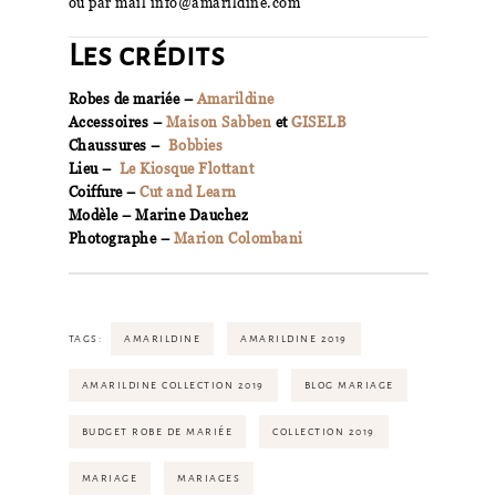
ou par mail info@amarildine.com
Les crédits
Robes de mariée –
Amarildine
Accessoires –
Maison Sabben
et
GISELB
Chaussures –
Bobbies
Lieu –
Le Kiosque Flottant
Coiffure –
Cut and Learn
Modèle – Marine Dauchez
Photographe –
Marion Colombani
TAGS:
AMARILDINE
AMARILDINE 2019
AMARILDINE COLLECTION 2019
BLOG MARIAGE
BUDGET ROBE DE MARIÉE
COLLECTION 2019
MARIAGE
MARIAGES