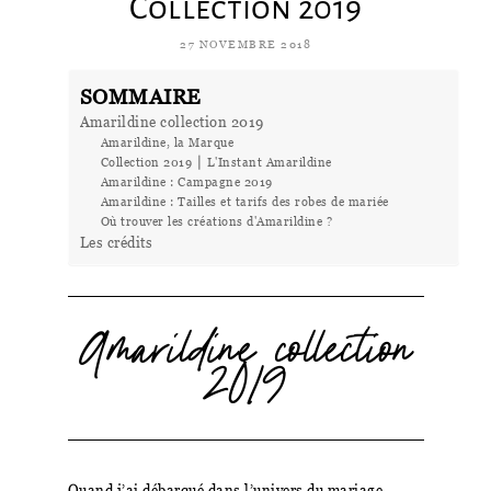
Collection 2019
27 NOVEMBRE 2018
SOMMAIRE
Amarildine collection 2019
Amarildine, la Marque
Collection 2019 ⎮ L'Instant Amarildine
Amarildine : Campagne 2019
Amarildine : Tailles et tarifs des robes de mariée
Où trouver les créations d'Amarildine ?
Les crédits
Amarildine collection
2019
Quand j’ai débarqué dans l’univers du mariage,