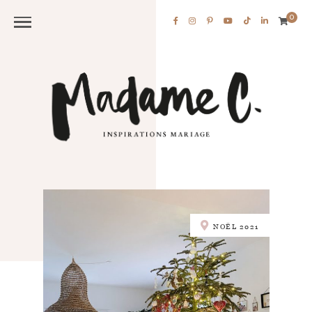
0
NOËL 2021