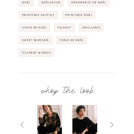
NOËL
NOËLARIUM
ORNEMENTS DE NOËL
PRINTABLE GRATUIT
PRINTABLE NOEL
SAPIN DE NOËL
SELENCY
SMALLABLE
SWEET BLOSSOM
TABLE DE NOËL
VILLEROY & BOCH
shop the look