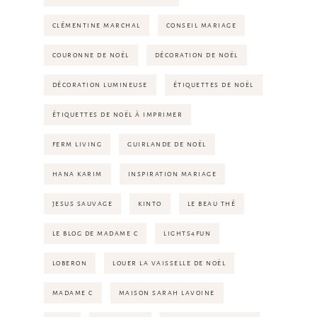
CLÉMENTINE MARCHAL
CONSEIL MARIAGE
COURONNE DE NOËL
DÉCORATION DE NOËL
DÉCORATION LUMINEUSE
ÉTIQUETTES DE NOËL
ÉTIQUETTES DE NOËL À IMPRIMER
FERM LIVING
GUIRLANDE DE NOËL
HANA KARIM
INSPIRATION MARIAGE
JESUS SAUVAGE
KINTO
LE BEAU THÉ
LE BLOG DE MADAME C
LIGHTS4FUN
LOBERON
LOUER LA VAISSELLE DE NOËL
MADAME C
MAISON SARAH LAVOINE