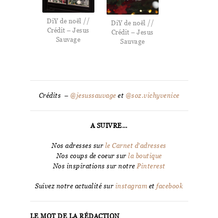
DiY de noël //
DiY de noël //
Crédit – Jesus
Crédit – Jesus
Sauvage
Sauvage
Crédits –
@jesussauvage
et
@soz.vichyvenice
A SUIVRE…
Nos adresses sur
le Carnet d’adresses
Nos coups de coeur sur
la boutique
Nos inspirations sur notre
Pinterest
Suivez notre actualité sur
instagram
et
facebook
LE MOT DE LA RÉDACTION