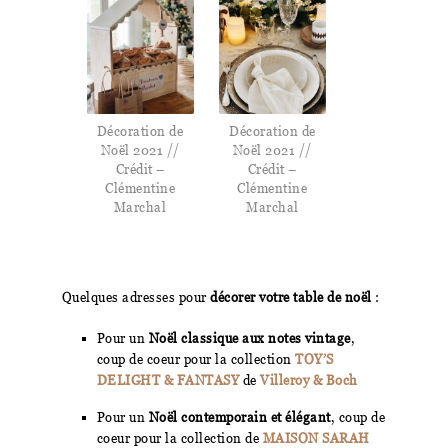
Décoration de
Décoration de
Noël 2021 //
Noël 2021 //
Crédit –
Crédit –
Clémentine
Clémentine
Marchal
Marchal
Quelques adresses pour
décorer votre table de noël
:
Pour un
Noël classique aux notes vintage
,
coup de coeur pour la collection
TOY’S
DELIGHT & FANTASY
de
Villeroy & Boch
Pour un
Noël contemporain et élégant
, coup de
coeur pour la collection de
MAISON SARAH