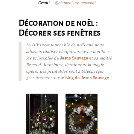
Crédit –
@clementine.marchal
Décoration de noël :
Décorer ses fenêtres
Le DiY incontournable de noël que nous
adorons réaliser chaque année en famille :
les printables de
Jesus
Sauvage
et sa moitié
Renaud. Imprimez, dessinez et la magie
opère. Les printables sont à télécharger
gratuitement sur
le blog de Jesus Sauvage
.