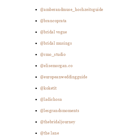
@amberandmuse_hochzeitsguide
@brancoprata
@bridal vogue
@bridal musings
@cmo_studio
@elisemorgan.co
@europeanweddingguide
@koketit
@ladichosa
@lesgrandsmoments
@thebridaljourney
@the lane