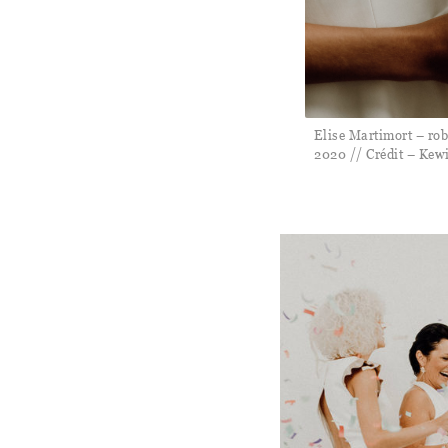
Elise Martimort – rob
2020 // Crédit – Kew