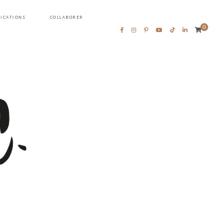
LICATIONS
COLLABORER
0