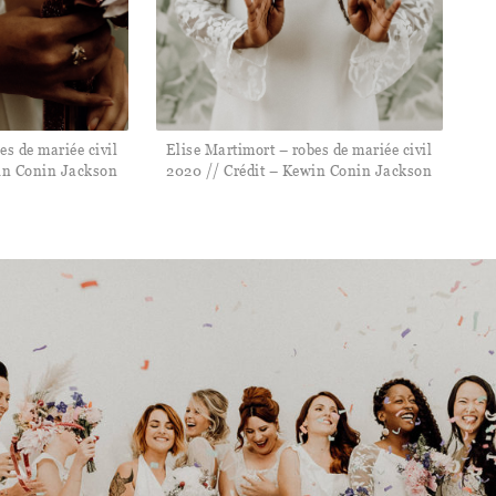
es de mariée civil
Elise Martimort – robes de mariée civil
in Conin Jackson
2020 // Crédit – Kewin Conin Jackson