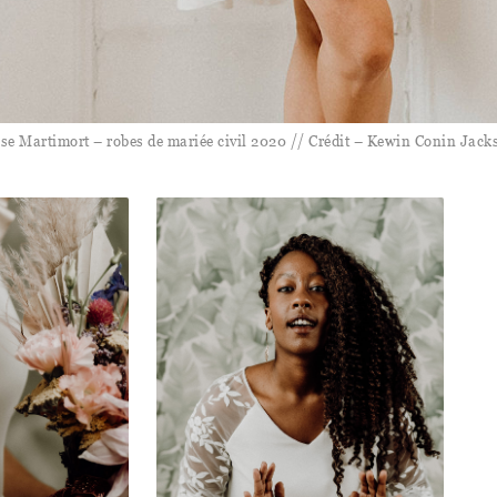
ise Martimort – robes de mariée civil 2020 // Crédit – Kewin Conin Jack