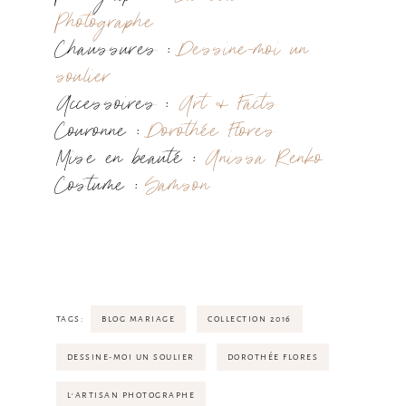
Photographe
Chaussures :
Dessine-moi un
soulier
Accessoires :
Art & Facts
Couronne :
Dorothée Flores
Mise en beauté :
Anissa Renko
Costume :
Samson
TAGS:
BLOG MARIAGE
COLLECTION 2016
DESSINE-MOI UN SOULIER
DOROTHÉE FLORES
L'ARTISAN PHOTOGRAPHE