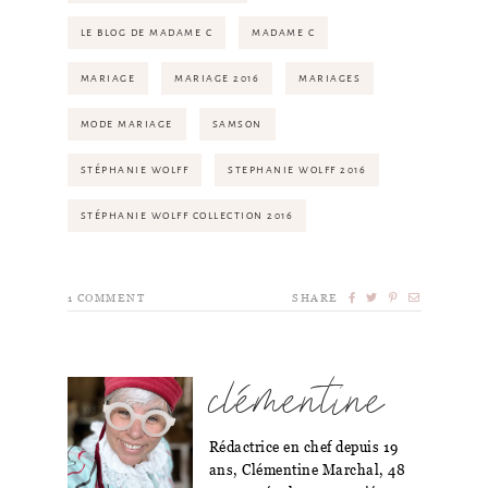
LE BLOG DE MADAME C
MADAME C
MARIAGE
MARIAGE 2016
MARIAGES
MODE MARIAGE
SAMSON
STÉPHANIE WOLFF
STEPHANIE WOLFF 2016
STÉPHANIE WOLFF COLLECTION 2016
1
COMMENT
SHARE
clémentine
Rédactrice en chef depuis 19
ans, Clémentine Marchal, 48