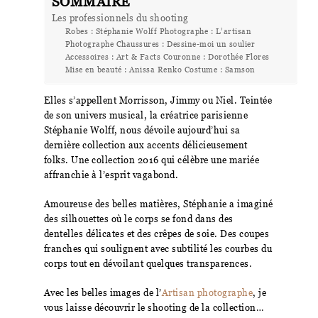
SOMMAIRE
Les professionnels du shooting
Robes : Stéphanie Wolff Photographe : L’artisan
Photographe Chaussures : Dessine-moi un soulier
Accessoires : Art & Facts Couronne : Dorothée Flores
Mise en beauté : Anissa Renko Costume : Samson
Elles s’appellent Morrisson, Jimmy ou Niel. Teintée
de son univers musical, la créatrice parisienne
Stéphanie Wolff, nous dévoile aujourd’hui sa
dernière collection aux accents délicieusement
folks. Une collection 2016 qui célèbre une mariée
affranchie à l’esprit vagabond.
Amoureuse des belles matières, Stéphanie a imaginé
des silhouettes où le corps se fond dans des
dentelles délicates et des crêpes de soie. Des coupes
franches qui soulignent avec subtilité les courbes du
corps tout en dévoilant quelques transparences.
Avec les belles images de l’
Artisan photographe
, je
vous laisse découvrir le shooting de la collection…