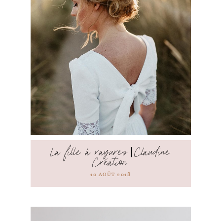
La fille à rayures⎪Claudine
Création
10 AOÛT 2018