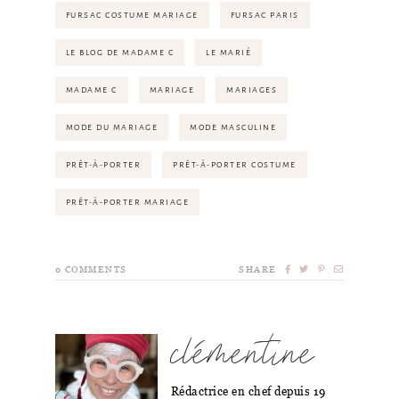
FURSAC COSTUME MARIAGE
FURSAC PARIS
LE BLOG DE MADAME C
LE MARIÉ
MADAME C
MARIAGE
MARIAGES
MODE DU MARIAGE
MODE MASCULINE
PRÊT-À-PORTER
PRÊT-À-PORTER COSTUME
PRÊT-À-PORTER MARIAGE
0
COMMENTS
SHARE
clémentine
Rédactrice en chef depuis 19