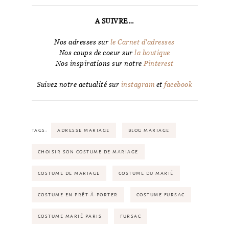
A SUIVRE…
Nos adresses sur
le Carnet d’adresses
Nos coups de coeur sur
la boutique
Nos inspirations sur notre
Pinterest
Suivez notre actualité sur
instagram
et
facebook
TAGS:
ADRESSE MARIAGE
BLOG MARIAGE
CHOISIR SON COSTUME DE MARIAGE
COSTUME DE MARIAGE
COSTUME DU MARIÉ
COSTUME EN PRÊT-À-PORTER
COSTUME FURSAC
COSTUME MARIÉ PARIS
FURSAC