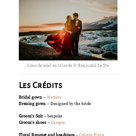
Lune de miel en Islande © Benjamin Le Du
Les Crédits
Bridal gown
–
Watters
Evening gown
– Designed by the bride
Groom’s Suit
– bespoke
Groom’s shoes
–
Camper
Floral Bouquet and headpiece
–
Celeste Hana