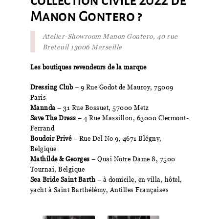
collection civile 2022 de
Manon Gontero ?
Atelier-Showroom Manon Gontero, 40 rue
Breteuil 13006 Marseille
Les boutiques revendeurs de la marque
Dressing Club
– 9 Rue Godot de Mauroy, 75009
Paris
Mannda
– 31 Rue Bossuet, 57000 Metz
Save The Dress
– 4 Rue Massillon, 63000 Clermont-
Ferrand
Boudoir Privé
– Rue Del No 9, 4671 Blégny,
Belgique
Mathilde & Georges
– Quai Notre Dame 8, 7500
Tournai, Belgique
Sea Bride Saint Barth
– à domicile, en villa, hôtel,
yacht à Saint Barthélémy, Antilles Françaises