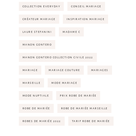
COLLECTION EVERYDAY
CONSEIL MARIAGE
CRÉATEUR MARIAGE
INSPIRATION MARIAGE
LAURE STEFANINI
MADAME C
MANON GONTERO
MANON GONTERO COLLECTION CIVILE 2022
MARIAGE
MARIAGE COUTURE
MARIAGES
MARSEILLE
MODE MARIAGE
MODE NUPTIALE
PRIX ROBE DE MARIÉE
ROBE DE MARIÉE
ROBE DE MARIÉE MARSEILLE
ROBES DE MARIÉE 2022
TARIF ROBE DE MARIÉE