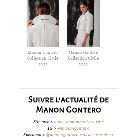
Manon Gontero
Manon Gontero
Collection Civile
Collection Civile
2022
2022
Suivre l’actualité de
Manon Gontero
Site web >
www.manongontero.com
IG >
@manongontero
Facebook >
@manongontero.couturiercreateur