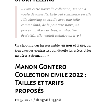
« Pour cette nouvelle collection, Manon a
voulu dévoiler l’artiste qui sommeille en elle
! Un shooting en studio avec une toile
comme fond, de la peinture noire, un
pinceau… Mais surtout, un shooting
évolutif… elle voulait peindre en live !
Un shooting qui lui ressemble,
en noir et blanc,
qui
joue avec les contrastes, qui dévoile les pièces et les
matières autrement… »
Manon Gontero
Collection civile 2022 :
Tailles et tarifs
proposés
Du 34 au 42 /
de 250€ à 1350€