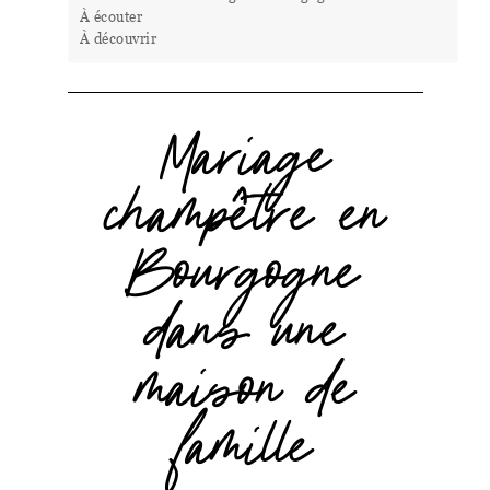
À écouter
À découvrir​
Mariage
champêtre en
Bourgogne
dans une
maison de
famille