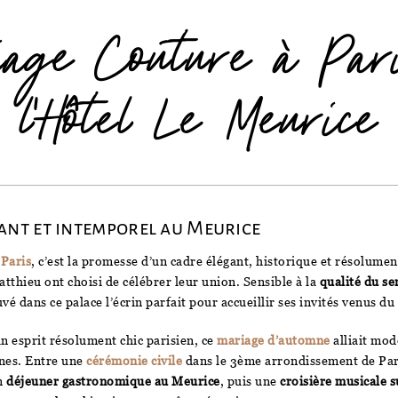
iage Couture à Par
l'Hôtel Le Meurice
ant et intemporel au Meurice
à
Paris
, c’est la promesse d’un cadre élégant, historique et résolumen
atthieu ont choisi de célébrer leur union. Sensible à la
qualité du se
ouvé dans ce palace l’écrin parfait pour accueillir ses invités venus d
n esprit résolument chic parisien, ce
mariage d’automne
alliait mod
nnes. Entre une
cérémonie civile
dans le 3ème arrondissement de Pari
un
déjeuner gastronomique au Meurice
, puis une
croisière musicale s