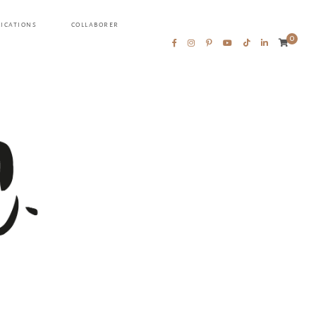
LICATIONS
COLLABORER
0