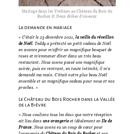
Mariage dans les Yvelines au Château du Bois du
Rocher © Deux drôles d’oiseaux
La demande en mariage
« C’était le 23 décembre 2021,
la veille du réveillon
de Noël
. Teddy a prétexté un petit cadeau de Noël
en avance pour m’offrir un magnifique bouquet de
roses et m’emmener dîner dans un très beau
restaurant. Nous avons passé une magnifique
soirée, puis en rentrant, en toute intimité, il m’a
demandé ma main. C’était notre plus beau Noël
ensemble et un magnifique cadeau pour nous et nos
proches. »
Le Château du Bois Rocher dans la Vallée
de la Bièvre
« Nous voulions tous les deux que notre réception
ait lieu dans
une orangerie
et idéalement en
Ile de
France
. Nous avons eu un coup de cœur pour
l’orangerie du
Château du Bois du Rocher
et son