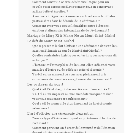
Comment construit-on une cérémonie laïque pour un
couple aussi exposé médiatiquement tout en conservant
authenticité et émotion ?
Avez-vous intégré des références culturelles ou familiales
particulières dans le déroulé de la cérémonie ?
Comment avez-vous trouvé l'équilibre entre élégance,
émotion et dimension internationale de l'événement ?
Mariage de Ming Xi & Mario Ho au Mont-Saint-Michel
Le défi du Mont-Saint-Michel
Que représente le fait d'officier une cérémonie dans un lieu
aussi emblématique que le Mont-Saint-Michel ?
Quelles contraintes logistiques ou techniques avez-vous dû
anticiper ?
L'histoire et l'atmosphère du lieu ont-elles influencé votre
manière d'écrire ou de célébrer cette cérémonie ?
Y a-t-il eu un moment où vous avez pleinement pris
conscience du caractère exceptionnel de l'événement ?
Les coulisses du jour J
Quel était l'état d'esprit des mariés avant leur entrée ?
Y a-t-il eu un imprévu ou une anecdote marquante dont
vous vous souvenez particulièrement ?
Quel a été le moment le plus émouvant de la cérémonie
selon vous ?
L'art d'officier une cérémonie d'exception
Dans ce type d'événement, quel est précisément le rôle de
l'officiant ?
Comment parvient-on à créer de l'intimité et de l'émotion
devant plusieurs centaines d'invités ?