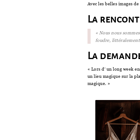
Avec les belles images de
La rencont
« Nous nous sommes r
foudre, littéralemen
La demande
« Lors d’ un long week e
un lieu magique sur la pl
magique. »