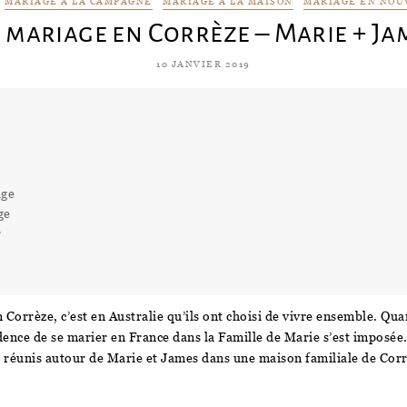
MARIAGE À LA CAMPAGNE
MARIAGE À LA MAISON
MARIAGE EN NOU
 mariage en Corrèze – Marie + Ja
10 JANVIER 2019
age
ge
r
 Corrèze, c’est en Australie qu’ils ont choisi de vivre ensemble. Q
idence de se marier en France dans la Famille de Marie s’est imposée.
s réunis autour de Marie et James dans une maison familiale de Corr