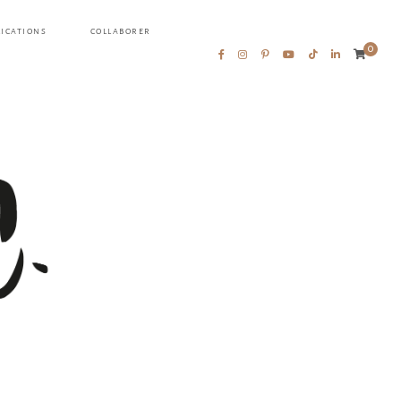
LICATIONS
COLLABORER
0