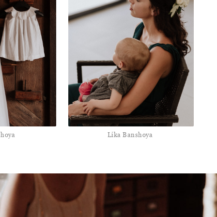
shoya
Lika Banshoya