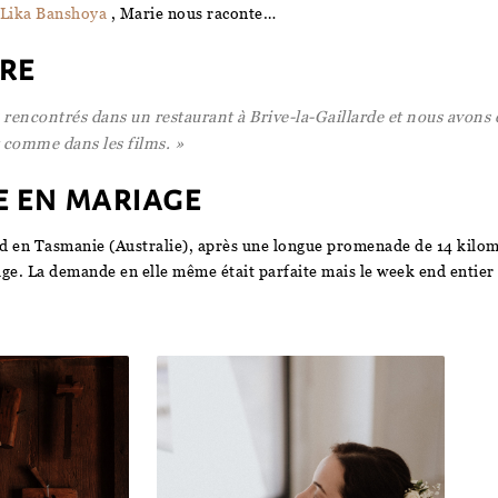
Lika Banshoya
, Marie nous raconte…
re
encontrés dans un restaurant à Brive-la-Gaillarde et nous avons 
t comme dans les films. »
 en mariage
nd en Tasmanie (Australie), après une longue promenade de 14 kilom
age. La demande en elle même était parfaite mais le week end entie