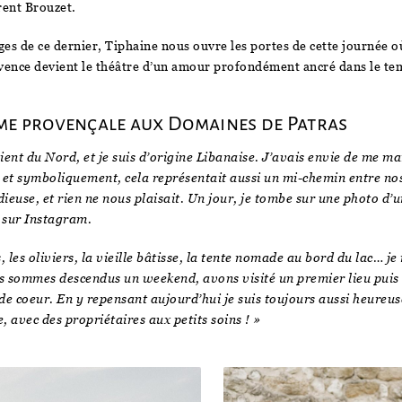
rent Brouzet.
es de ce dernier, Tiphaine nous ouvre les portes de cette journée où
rovence devient le théâtre d’un amour profondément ancré dans le te
e provençale aux Domaines de Patras
ient du Nord, et je suis d’origine Libanaise. J’avais envie de me mar
, et symboliquement, cela représentait aussi un mi-chemin entre nos
dieuse, et rien ne nous plaisait. Un jour, je tombe sur une photo d’u
sur Instagram.
, les oliviers, la vieille bâtisse, la tente nomade au bord du lac… je
s sommes descendus un weekend, avons visité un premier lieu pui
de coeur. En y repensant aujourd’hui je suis toujours aussi heureu
, avec des propriétaires aux petits soins ! »