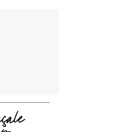
çale
as