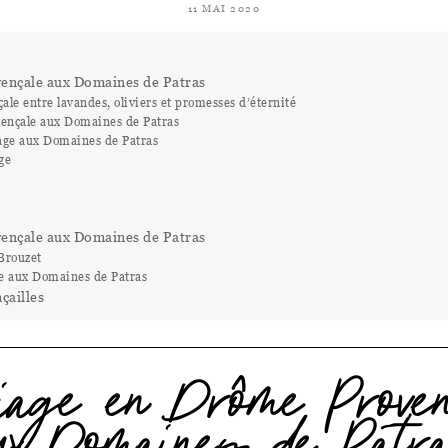
11 MAI 2020
ençale aux Domaines de Patras
le entre lavandes, oliviers et promesses d’éternité
ençale aux Domaines de Patras
age aux Domaines de Patras
ge
ençale aux Domaines de Patras
Brouzet
e aux Domaines de Patras
çailles
iage en Drôme Proven
ux Domaines de Patr