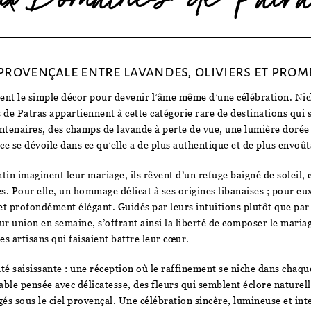
rovençale entre lavandes, oliviers et prome
ssent le simple décor pour devenir l’âme même d’une célébration. N
 de Patras appartiennent à cette catégorie rare de destinations qui
entenaires, des champs de lavande à perte de vue, une lumière dorée 
ce se dévoile dans ce qu’elle a de plus authentique et de plus envoût
in imaginent leur mariage, ils rêvent d’un refuge baigné de soleil, 
es. Pour elle, un hommage délicat à ses origines libanaises ; pour eux
et profondément élégant. Guidés par leurs intuitions plutôt que par 
ur union en semaine, s’offrant ainsi la liberté de composer le mariag
es artisans qui faisaient battre leur cœur.
uté saisissante : une réception où le raffinement se niche dans chaqu
 table pensée avec délicatesse, des fleurs qui semblent éclore nature
és sous le ciel provençal. Une célébration sincère, lumineuse et in