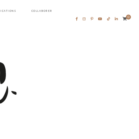
LICATIONS
COLLABORER
0