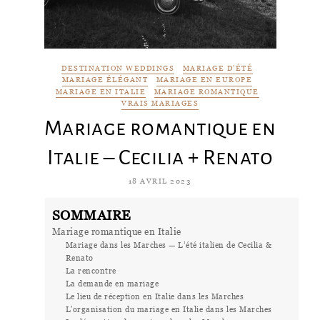
DESTINATION WEDDINGS
MARIAGE D'ÉTÉ
MARIAGE ÉLÉGANT
MARIAGE EN EUROPE
MARIAGE EN ITALIE
MARIAGE ROMANTIQUE
VRAIS MARIAGES
Mariage romantique en
Italie – Cecilia + Renato
18 AVRIL 2023
SOMMAIRE
Mariage romantique en Italie
Mariage dans les Marches — L’été italien de Cecilia &
Renato
La rencontre
La demande en mariage
Le lieu de réception en Italie dans les Marches
L'organisation du mariage en Italie dans les Marches