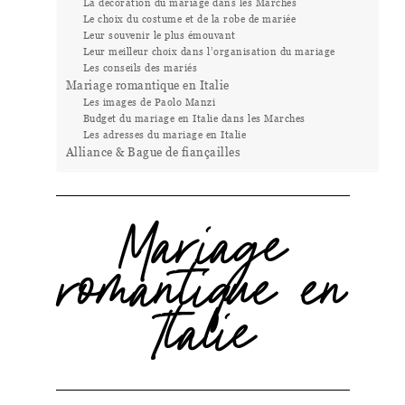
La décoration du mariage dans les Marches
Le choix du costume et de la robe de mariée
Leur souvenir le plus émouvant
Leur meilleur choix dans l’organisation du mariage
Les conseils des mariés
Mariage romantique en Italie
Les images de Paolo Manzi
Budget du mariage en Italie dans les Marches
Les adresses du mariage en Italie
Alliance & Bague de fiançailles
Mariage
romantique en
Italie