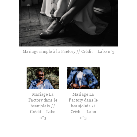
Mariage simple à la Factory // Crédit – Labo n°3
Mariage La
Mariage La
Factory dans le
Factory dans le
beaujolais //
beaujolais //
Crédit – Labo
Crédit – Labo
n°3
n°3