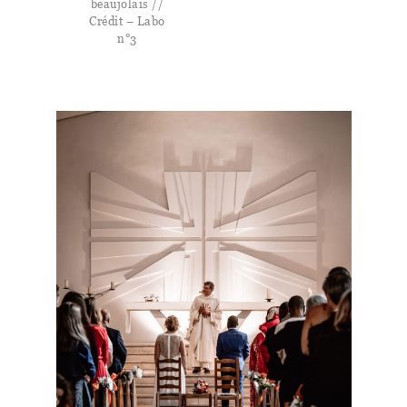
beaujolais //
Crédit – Labo
n°3