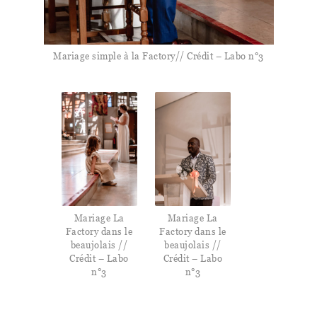
Mariage simple à la Factory// Crédit – Labo n°3
Mariage La
Mariage La
Factory dans le
Factory dans le
beaujolais //
beaujolais //
Crédit – Labo
Crédit – Labo
n°3
n°3