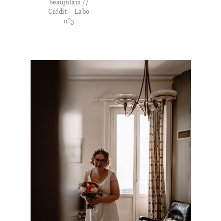
beaujolais //
Crédit – Labo
n°3