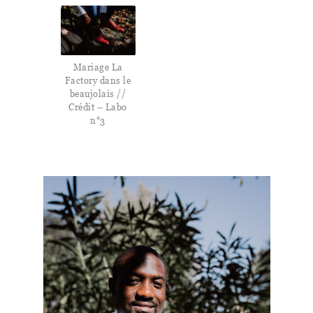
Mariage La
Factory dans le
beaujolais //
Crédit – Labo
n°3