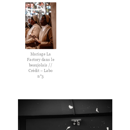
Mariage La
Factory dans le
beaujolais //
Crédit – Labo
n°3