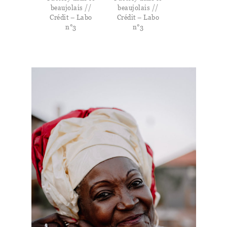
beaujolais //
beaujolais //
Crédit – Labo
Crédit – Labo
n°3
n°3