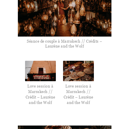
Séance de couple à Marrakech // Crédits –
Laurène and the Wolf
Love session à
Love session à
Marrakech //
Marrakech //
Crédit – Laurène
Crédit – Laurène
and the Wolf
and the Wolf