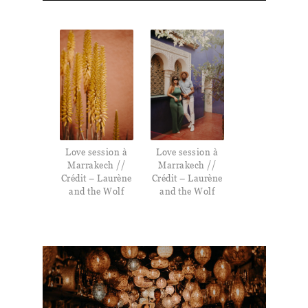
Love session à
Love session à
Marrakech //
Marrakech //
Crédit – Laurène
Crédit – Laurène
and the Wolf
and the Wolf