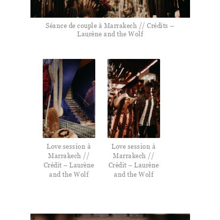
Séance de couple à Marrakech // Crédits –
Laurène and the Wolf
Love session à
Love session à
Marrakech //
Marrakech //
Crédit – Laurène
Crédit – Laurène
and the Wolf
and the Wolf