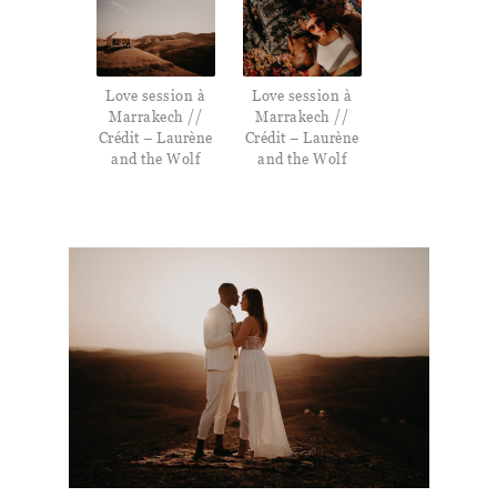
Love session à
Love session à
Marrakech //
Marrakech //
Crédit – Laurène
Crédit – Laurène
and the Wolf
and the Wolf