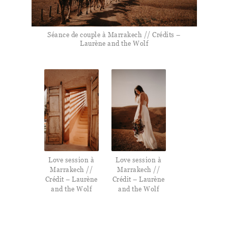
Séance de couple à Marrakech // Crédits –
Laurène and the Wolf
Love session à
Love session à
Marrakech //
Marrakech //
Crédit – Laurène
Crédit – Laurène
and the Wolf
and the Wolf