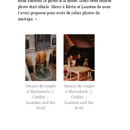
nous adorons la photo & la mode. Donc cette séance
photo était idéale. Merci à Kévin et Laurène de nous
l’avoir proposer pour avoir de jolies photos de
mariage. »
Séance de couple
Séance de couple
à Marrakech //
à Marrakech //
Crédits –
Crédits –
Laurène and the
Laurène and the
Wolf
Wolf