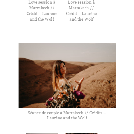
Love session à
Love session à
Marrakech //
Marrakech //
Crédit – Laurène
Crédit – Laurène
and the Wolf
and the Wolf
Séance de couple à Marrakech // Crédits –
Laurène and the Wolf