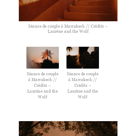
Séance de couple à Marrakech // Crédits –
Laurène and the Wolf
Séance de couple
Séance de couple
à Marrakech //
à Marrakech //
Crédits –
Crédits –
Laurène and the
Laurène and the
Wolf
Wolf