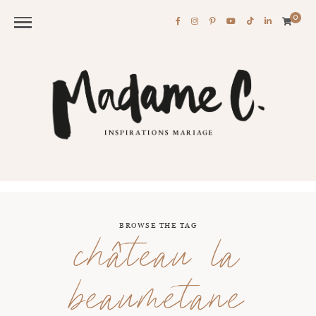
0
BROWSE THE TAG
château la
beaumetane