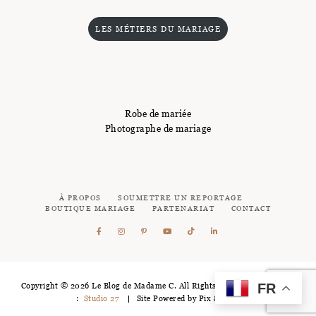
LES MÉTIERS DU MARIAGE
Robe de mariée
Photographe de mariage
À PROPOS
SOUMETTRE UN REPORTAGE
BOUTIQUE MARIAGE
PARTENARIAT
CONTACT
FR
Copyright © 2026 Le Blog de Madame C. All Rights Reserved - Logotype
:
Studio 27
Site Powered by
Pix & Hue.