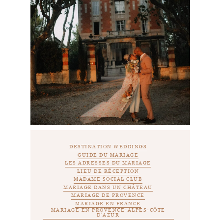
DESTINATION WEDDINGS
GUIDE DU MARIAGE
LES ADRESSES DU MARIAGE
LIEU DE RÉCEPTION
MADAME SOCIAL CLUB
MARIAGE DANS UN CHÂTEAU
MARIAGE DE PROVENCE
MARIAGE EN FRANCE
MARIAGE EN PROVENCE-ALPES-CÔTE
D'AZUR