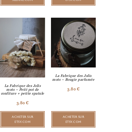
La Fabrique des Jolis
mots – Bougie parfumée
La Fabrique des Jolis
3.80
€
mots – Petit pot de
confiture + petite spatule
3.80
€
ACHETER SUR
ACHETER SUR
ETSY.COM
ETSY.COM