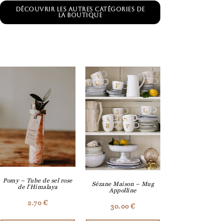
Découvrir les autres catégories de
la boutique
Pomy – Tube de sel rose
Sézane Maison – Mug
de l’Himalaya
Appolline
2.70
€
30.00
€