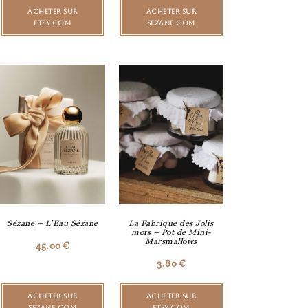
ACHETER SUR
ACHETER SUR
ETSY.COM
SEZANE.COM
Sézane – L’Eau Sézane
La Fabrique des Jolis
mots – Pot de Mini-
Marsmallows
45.00
€
3.80
€
ACHETER SUR
ACHETER SUR
SEZANE.COM
ETSY.COM